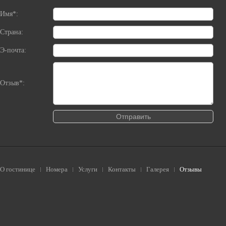
Имя*:
Страна:
Э-почта:
Отзыв*:
О гостинице
Номера
Услуги
Контакты
Галерея
Отзывы